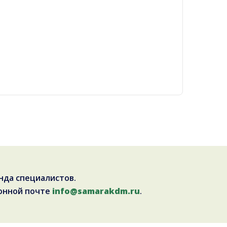
нда специалистов.
онной почте
info@samarakdm.ru
.