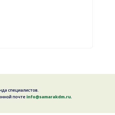
нда специалистов.
онной почте
info@samarakdm.ru
.